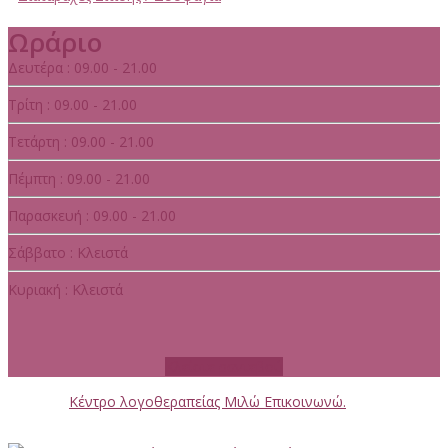
Ωράριο
Δευτέρα : 09.00 - 21.00
Τρίτη : 09.00 - 21.00
Τετάρτη : 09.00 - 21.00
Πέμπτη : 09.00 - 21.00
Παρασκευή : 09.00 - 21.00
Σάββατο : Κλειστά
Κυριακή : Κλειστά
Κλείστε ραντεβού
© 2025 -
Κέντρο λογοθεραπείας Μιλώ Επικοινωνώ.
All rights
reserved. Powered by