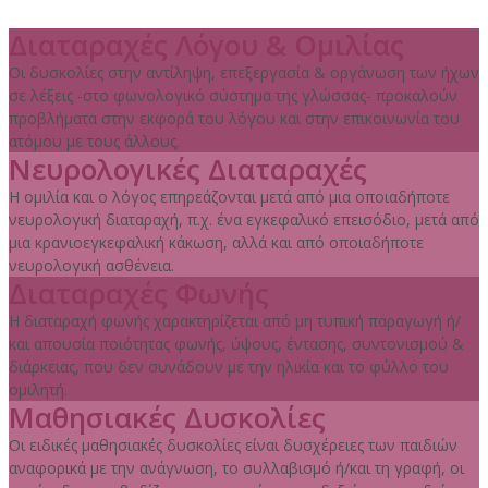
Διαταραχές Λόγου & Ομιλίας
Οι δυσκολίες στην αντίληψη, επεξεργασία & οργάνωση των ήχων
σε λέξεις -στο φωνολογικό σύστημα της γλώσσας- προκαλούν
προβλήματα στην εκφορά του λόγου και στην επικοινωνία του
ατόμου με τους άλλους.
Νευρολογικές Διαταραχές
Η ομιλία και ο λόγος επηρεάζονται μετά από μια οποιαδήποτε
νευρολογική διαταραχή, π.χ. ένα εγκεφαλικό επεισόδιο, μετά από
μια κρανιοεγκεφαλική κάκωση, αλλά και από οποιαδήποτε
νευρολογική ασθένεια.
Διαταραχές Φωνής
Η διαταραχή φωνής χαρακτηρίζεται από μη τυπική παραγωγή ή/
και απουσία ποιότητας φωνής, ύψους, έντασης, συντονισμού &
διάρκειας, που δεν συνάδουν με την ηλικία και το φύλλο του
ομιλητή.
Μαθησιακές Δυσκολίες
Οι ειδικές μαθησιακές δυσκολίες είναι δυσχέρειες των παιδιών
αναφορικά με την ανάγνωση, το συλλαβισμό ή/και τη γραφή, οι