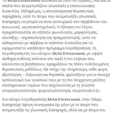
Το
Μιλώ Επικοινωνώ
απευθύνεται τόσο σε ενήλικες, όσο και σε
παιδιά που αντιμετωπίζουν γλωσσικές ή επικοινωνιακές
δυσκολίες. Μέλημά μας, η αποτελεσματική θεραπευτική
παρέμβαση, ώστε το άτομο που αντιμετωπίζει γλωσσικές
διαταραχές να μπορεί να είναι λειτουργικό στο περιβάλλον του
(κοινωνικό, εργασιακό/σχολικό). Η εξέταση του λόγου
πραγματοποιείται σε επίπεδο φωνολογίας, μορφολογίας,
σύνταξης – σημασιολογίας και πραγματολογίας, ώστε να
καθοριστούν με ακρίβεια οι εκάστοτε δυσκολίες και να
εφαρμοστεί το κατάλληλο πρόγραμμα λογοθεραπείας. Οι
λογοθεραπευτές του κέντρου
Μιλώ Επικοινωνώ
, με υψηλό
αίσθημα ευθύνης απέναντι στο παιδί ή τον ενήλικα που
καλούνται να βοηθήσουν, εφαρμόζουν τις πλέον ενδεδειγμένες
θεραπευτικές μεθόδους. Με στόχο την πληρέστερη, κάθε φορά,
αξιολόγηση – διάγνωση και θεραπεία, φροντίζουν για το συνεχή
εμπλουτισμό των γνώσεών τους με τις πιο σύγχρονες μελέτες
επιστημονικών τομέων που ασχολούνται με τη γλώσσα
(νευρογλωσσολογία, ψυχογλωσσολογία, νευρολογία κ.ά.).
Στο κέντρο λογοθεραπείας
Μιλώ Επικοινωνώ
, στην Πάτρα,
διατηρούμε άψογη συνεργασία όχι μόνο με το άτομο που
αντιμετωπίζει τις γλωσσικές διαταραχές, αλλά και με άτομα του