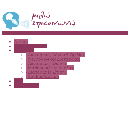
NAVIGATION
Αρχική
Σχετικά Με Εμάς
Υπηρεσίες
-
Διαταραχές Λόγου & Ομιλίας
-
Νευρολογικές Διαταραχές
-
Διαταραχές Φωνής
-
Μαθησιακές Δυσκολίες
-
Διαταραχές Σίτισης
-
Συμβουλευτική
Blog
Επικοινωνία