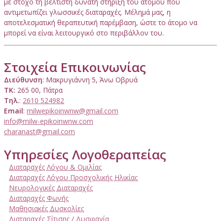
με στόχο τη βέλτιστη δυνατή στήριξη του ατόμου που
αντιμετωπίζει γλωσσικές διαταραχές. Μέλημά μας, η
αποτελεσματική θεραπευτική παρέμβαση, ώστε το άτομο να
μπορεί να είναι λειτουργικό στο περιβάλλον του.
Στοιχεία Επικοινωνίας
Διεύθυνση
: Μακρυγιάννη 5, Άνω Οβρυά
ΤΚ:
265 00, Πάτρα
Τηλ.
:
2610 524982
Email
:
milwepikoinwnw@gmail.com
info@milw-epikoinwnw.com
charanast@gmail.com
Υπηρεσίες Λογοθεραπείας
Διαταραχές Λόγου & Ομιλίας
Διαταραχές Λόγου Προσχολικής Ηλικίας
Νευρολογικές Διαταραχές
Διαταραχές Φωνής
Μαθησιακές Δυσκολίες
Διαταραχές Σίτισης / Δυσφαγία