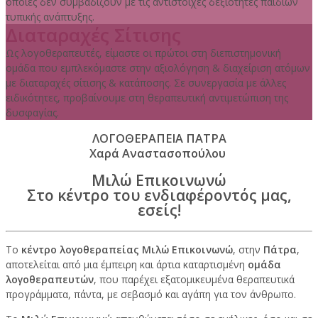
οποίες δεν συμβαδίζουν με τις αντίστοιχες δεξιότητες παιδιών
τυπικής ανάπτυξης.
Διαταραχές Σίτισης
Ως λογοθεραπευτές, είμαστε οι πρώτοι στη διεπιστημονική
ομάδα που εμπλεκόμαστε στην αξιολόγηση & διαχείριση ατόμων
με διαταραχές σίτισης & κατάποσης. Σε συνεργασία με άλλες
ειδικότητες, προβαίνουμε στη θεραπευτική αντιμετώπιση της
δυσφαγίας.
ΛΟΓΟΘΕΡΑΠΕΙΑ ΠΑΤΡΑ
Χαρά Αναστασοπούλου
Μιλώ Επικοινωνώ
Στο κέντρο του ενδιαφέροντός μας,
εσείς!
Το
κέντρο λογοθεραπείας Μιλώ Επικοινωνώ
, στην
Πάτρα
,
αποτελείται από μια έμπειρη και άρτια καταρτισμένη
ομάδα
λογοθεραπευτών
, που παρέχει εξατομικευμένα θεραπευτικά
προγράμματα, πάντα, με σεβασμό και αγάπη για τον άνθρωπο.