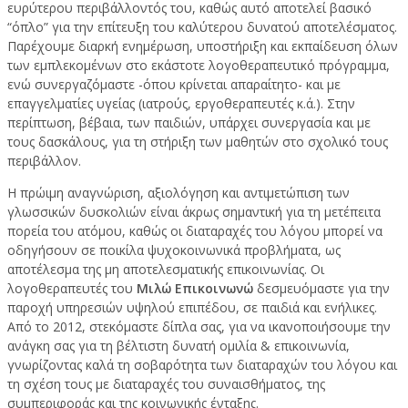
ευρύτερου περιβάλλοντός του, καθώς αυτό αποτελεί βασικό
“όπλο” για την επίτευξη του καλύτερου δυνατού αποτελέσματος.
Παρέχουμε διαρκή ενημέρωση, υποστήριξη και εκπαίδευση όλων
των εμπλεκομένων στο εκάστοτε λογοθεραπευτικό πρόγραμμα,
ενώ συνεργαζόμαστε -όπου κρίνεται απαραίτητο- και με
επαγγελματίες υγείας (ιατρούς, εργοθεραπευτές κ.ά.). Στην
περίπτωση, βέβαια, των παιδιών, υπάρχει συνεργασία και με
τους δασκάλους, για τη στήριξη των μαθητών στο σχολικό τους
περιβάλλον.
Η πρώιμη αναγνώριση, αξιολόγηση και αντιμετώπιση των
γλωσσικών δυσκολιών είναι άκρως σημαντική για τη μετέπειτα
πορεία του ατόμου, καθώς οι διαταραχές του λόγου μπορεί να
οδηγήσουν σε ποικίλα ψυχοκοινωνικά προβλήματα, ως
αποτέλεσμα της μη αποτελεσματικής επικοινωνίας. Οι
λογοθεραπευτές του
Μιλώ Επικοινωνώ
δεσμευόμαστε για την
παροχή υπηρεσιών υψηλού επιπέδου, σε παιδιά και ενήλικες.
Από το 2012, στεκόμαστε δίπλα σας, για να ικανοποιήσουμε την
ανάγκη σας για τη βέλτιστη δυνατή ομιλία & επικοινωνία,
γνωρίζοντας καλά τη σοβαρότητα των διαταραχών του λόγου και
τη σχέση τους με διαταραχές του συναισθήματος, της
συμπεριφοράς και της κοινωνικής ένταξης.