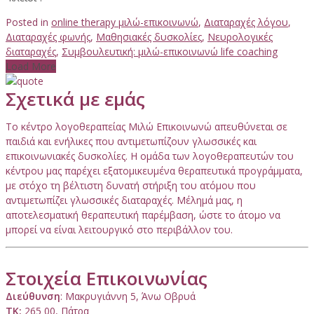
Posted in
online therapy μιλώ-επικοινωνώ
,
Διαταραχές λόγου
,
Διαταραχές φωνής
,
Μαθησιακές δυσκολίες
,
Νευρολογικές
διαταραχές
,
Συμβουλευτική: μιλώ-επικοινωνώ life coaching
Load More
Σχετικά με εμάς
Το κέντρο λογοθεραπείας Μιλώ Επικοινωνώ απευθύνεται σε
παιδιά και ενήλικες που αντιμετωπίζουν γλωσσικές και
επικοινωνιακές δυσκολίες. Η ομάδα των λογοθεραπευτών του
κέντρου μας παρέχει εξατομικευμένα θεραπευτικά προγράμματα,
με στόχο τη βέλτιστη δυνατή στήριξη του ατόμου που
αντιμετωπίζει γλωσσικές διαταραχές. Μέλημά μας, η
αποτελεσματική θεραπευτική παρέμβαση, ώστε το άτομο να
μπορεί να είναι λειτουργικό στο περιβάλλον του.
Στοιχεία Επικοινωνίας
Διεύθυνση
: Μακρυγιάννη 5, Άνω Οβρυά
ΤΚ:
265 00, Πάτρα