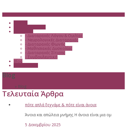
NAVIGATION
Αρχική
Σχετικά Με Εμάς
Υπηρεσίες
-
Διαταραχές Λόγου & Ομιλίας
-
Νευρολογικές Διαταραχές
-
Διαταραχές Φωνής
-
Μαθησιακές Δυσκολίες
-
Διαταραχές Σίτισης
-
Συμβουλευτική
Blog
Επικοινωνία
Blog
Home
»
Blog
Τελευταία Άρθρα
πότε απλά ξεχνάμε & πότε είναι άνοια;
Άνοια και απώλεια μνήμης Η άνοια είναι μια ομ
5 Δεκεμβρίου 2025