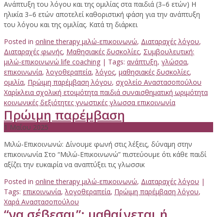
Ανάπτυξη του λόγου και της ομιλίας στα παιδιά (3–6 ετών) Η
ηλικία 3–6 ετών αποτελεί καθοριστική φάση για την ανάπτυξη
του λόγου και της ομιλίας. Κατά τη διάρκει
Posted in
online therapy μιλώ-επικοινωνώ
,
Διαταραχές λόγου
,
Διαταραχές φωνής
,
Μαθησιακές δυσκολίες
,
Συμβουλευτική:
μιλώ-επικοινωνώ life coaching
| Tags:
ανάπτυξη
,
γλώσσα
,
επικοινωνία
,
λογοθεραπεία
,
λόγος
,
μαθησιακές δυσκολίες
,
ομιλία
,
Πρώιμη παρέμβαση λόγου
,
σχολείο Αναστασοπούλου
Χαρίκλεια σχολική ετοιμότητα παιδιά συναισθηματική ωριμότητα
κοινωνικές δεξιότητες γνωστικές γλωσσα επικοινωνία
Πρώιμη παρέμβαση
1 Μαΐου 2025
Μιλώ-Επικοινωνώ: Δίνουμε φωνή στις λέξεις, δύναμη στην
επικοινωνία Στο “Μιλώ-Επικοινωνώ” πιστεύουμε ότι κάθε παιδί
αξίζει την ευκαιρία να αναπτύξει τις γλωσσικ
Posted in
online therapy μιλώ-επικοινωνώ
,
Διαταραχές λόγου
|
Tags:
επικοινωνία
,
λογοθεραπεία
,
Πρώιμη παρέμβαση λόγου
,
Χαρά Αναστασοπούλου
“να σέβεσαι”: μαθαίνεται ή