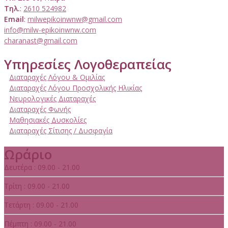
Τηλ.
:
2610 524982
Email
:
milwepikoinwnw@gmail.com
info@milw-epikoinwnw.com
charanast@gmail.com
Υπηρεσίες Λογοθεραπείας
Διαταραχές Λόγου & Ομιλίας
Διαταραχές Λόγου Προσχολικής Ηλικίας
Νευρολογικές Διαταραχές
Διαταραχές Φωνής
Μαθησιακές Δυσκολίες
Διαταραχές Σίτισης / Δυσφαγία
Ωράριο
Δευτέρα : 09.00 - 21.00
Τρίτη : 09.00 - 21.00
Τετάρτη : 09.00 - 21.00
Πέμπτη : 09.00 - 21.00