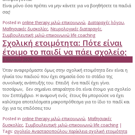
Είναι μόνο όσα πρέπει να μην κάνετε για να βοηθήσετε τα παιδιά
σας!
Posted in
online therapy μιλώ-επικοινωνώ
,
Διαταραχές λόγου
,
Μαθησιακές δυσκολίες
,
Νευρολογικές διαταραχές
,
Συμβουλευτική: μιλώ-επικοινωνώ life coaching
Σχολική ετοιμότητα: Πότε είναι
έτοιμο το παιδί να πάει σχολείο;
9 Ιουνίου 2020
Όταν αναφερόμαστε όμως στην σχολική ετοιμότητα δεν είναι η
ηλικία του παιδιού που έχει σημασία όσο το στάδιο της
συνολικής ανάπτυξής του. Επειδή ένα παιδί έχει γίνει
τεσσάρων, δεν σημαίνει απαραίτητα ότι είναι έτοιμο για σχολείο
τον Σεπτέμβριο. Η αναμονή ενός έτους θα μπορούσε να έχει
καλύτερα αποτελέσματα μακροπρόθεσμα για το ίδιο το παιδί και
όχι για τις επιδόσεις του
Posted in
online therapy μιλώ-επικοινωνώ
,
Μαθησιακές
δυσκολίες
,
Συμβουλευτική: μιλώ-επικοινωνώ life coaching
|
Tags:
σχολείο Αναστασοπούλου Χαρίκλεια σχολική ετοιμότητα