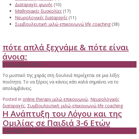
Διαταραχές φωνής
(10)
Μαθησιακές δυσκολίες
(17)
Νευρολογικές διαταραχές
(11)
Συμβουλευτική: μιλώ-επικοινωνώ life coaching
(38)
πότε απλά ξεχνάμε & πότε είναι
άνοια;
5 Δεκεμβρίου 2025
Το μυστικό της χαράς στη δουλειά περιέχεται σε μια λέξη:
ποιότητα. Το να ξέρεις να κάνεις κάτι καλά σημαίνει να το
απολαμβάνεις.
Posted in
online therapy μιλώ-επικοινωνώ
,
Νευρολογικές
διαταραχές
,
Συμβουλευτική: μιλώ-επικοινωνώ life coaching
Η Ανάπτυξη του Λόγου και της
Ομιλίας σε Παιδιά 3-6 Ετών
4 Δεκεμβρίου 2025