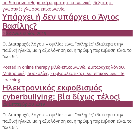
παιδιά συναισθηματική ωριμότητα κοινωνικές δεξιότητες
γνωστικές γλωσσα επικοινωνία
Υπάρχει ή δεν υπάρχει ο Άγιος
Βασίλης?
2
28 Δεκεμβρίου 2019
Οι Διαταραχές λόγου – ομιλίας είναι “σκληρές” ιδιαίτερα στην
παιδική ηλικία, μα η αξιολόγηση και η πρώιμη παρέμβαση είναι το
“κλειδί”.
Posted in
online therapy μιλώ-επικοινωνώ
,
Διαταραχές λόγου
,
Μαθησιακές δυσκολίες
,
Συμβουλευτική: μιλώ-επικοινωνώ life
coaching
Hλεκτρονικός εκφοβισμός
cyberbullying: βία δίχως τέλος!
26 Σεπτεμβρίου 2019
Οι Διαταραχές λόγου – ομιλίας είναι “σκληρές” ιδιαίτερα στην
παιδική ηλικία, μα η αξιολόγηση και η πρώιμη παρέμβαση είναι το
“κλειδί”.