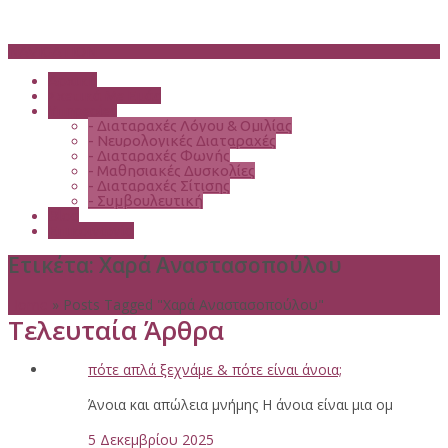
NAVIGATION
Αρχική
Σχετικά Με Εμάς
Υπηρεσίες
-
Διαταραχές Λόγου & Ομιλίας
-
Νευρολογικές Διαταραχές
-
Διαταραχές Φωνής
-
Μαθησιακές Δυσκολίες
-
Διαταραχές Σίτισης
-
Συμβουλευτική
Blog
Επικοινωνία
Ετικέτα:
Χαρά Αναστασοπούλου
Home
»
Posts Tagged "Χαρά Αναστασοπούλου"
Τελευταία Άρθρα
πότε απλά ξεχνάμε & πότε είναι άνοια;
Άνοια και απώλεια μνήμης Η άνοια είναι μια ομ
5 Δεκεμβρίου 2025