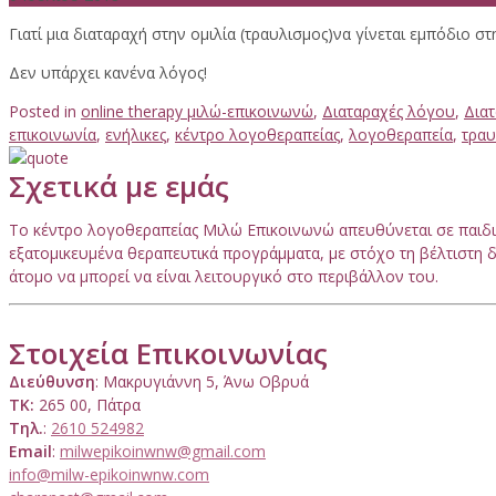
Γιατί μια διαταραχή στην ομιλία (τραυλισμος)να γίνεται εμπόδιο στ
Δεν υπάρχει κανένα λόγος!
Posted in
online therapy μιλώ-επικοινωνώ
,
Διαταραχές λόγου
,
Δια
επικοινωνία
,
ενήλικες
,
κέντρο λογοθεραπείας
,
λογοθεραπεία
,
τραυ
Σχετικά με εμάς
Το κέντρο λογοθεραπείας Μιλώ Επικοινωνώ απευθύνεται σε παιδιά
εξατομικευμένα θεραπευτικά προγράμματα, με στόχο τη βέλτιστη δ
άτομο να μπορεί να είναι λειτουργικό στο περιβάλλον του.
Στοιχεία Επικοινωνίας
Διεύθυνση
: Μακρυγιάννη 5, Άνω Οβρυά
ΤΚ:
265 00, Πάτρα
Τηλ.
:
2610 524982
Email
:
milwepikoinwnw@gmail.com
info@milw-epikoinwnw.com