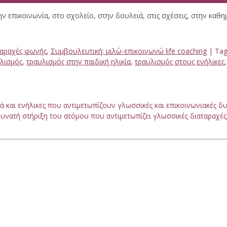
ην επικοινωνία, στο σχολείο, στην δουλειά, στις σχέσεις, στην καθη
ταραχές φωνής
,
Συμβουλευτική: μιλώ-επικοινωνώ life coaching
| Tag
λισμός
,
τραυλισμός στην παιδική ηλικία
,
τραυλισμός στους ενήλικες
 και ενήλικες που αντιμετωπίζουν γλωσσικές και επικοινωνιακές 
υνατή στήριξη του ατόμου που αντιμετωπίζει γλωσσικές διαταραχές