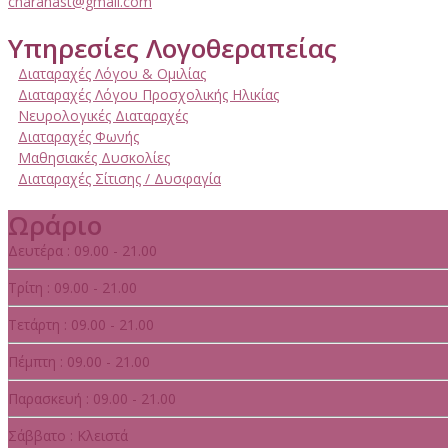
charanast@gmail.com
Υπηρεσίες Λογοθεραπείας
Διαταραχές Λόγου & Ομιλίας
Διαταραχές Λόγου Προσχολικής Ηλικίας
Νευρολογικές Διαταραχές
Διαταραχές Φωνής
Μαθησιακές Δυσκολίες
Διαταραχές Σίτισης / Δυσφαγία
Ωράριο
Δευτέρα : 09.00 - 21.00
Τρίτη : 09.00 - 21.00
Τετάρτη : 09.00 - 21.00
Πέμπτη : 09.00 - 21.00
Παρασκευή : 09.00 - 21.00
Σάββατο : Κλειστά