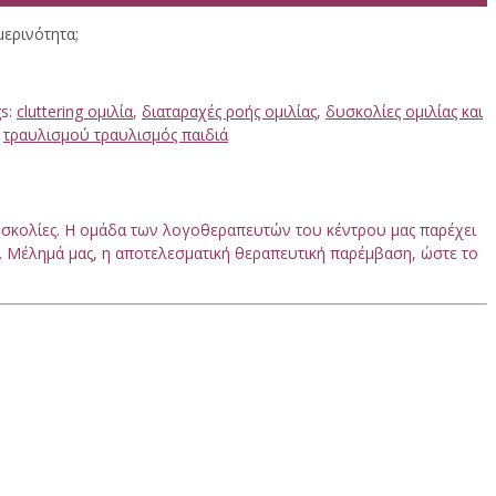
μερινότητα;
s:
cluttering ομιλία
,
διαταραχές ροής ομιλίας
,
δυσκολίες ομιλίας και
,
τραυλισμού τραυλισμός παιδιά
δυσκολίες. Η ομάδα των λογοθεραπευτών του κέντρου μας παρέχει
. Μέλημά μας, η αποτελεσματική θεραπευτική παρέμβαση, ώστε το