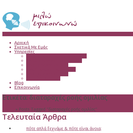
NAVIGATION
Αρχική
Σχετικά Με Εμάς
Υπηρεσίες
-
Διαταραχές Λόγου & Ομιλίας
-
Νευρολογικές Διαταραχές
-
Διαταραχές Φωνής
-
Μαθησιακές Δυσκολίες
-
Διαταραχές Σίτισης
-
Συμβουλευτική
Blog
Επικοινωνία
Ετικέτα:
διαταραχές ροής ομιλίας
Home
»
Posts Tagged "διαταραχές ροής ομιλίας"
Τελευταία Άρθρα
πότε απλά ξεχνάμε & πότε είναι άνοια;