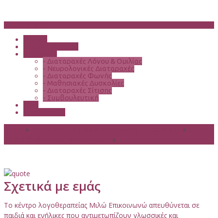
NAVIGATION
Αρχική
Σχετικά Με Εμάς
Υπηρεσίες
-
Διαταραχές Λόγου & Ομιλίας
-
Νευρολογικές Διαταραχές
-
Διαταραχές Φωνής
-
Μαθησιακές Δυσκολίες
-
Διαταραχές Σίτισης
-
Συμβουλευτική
Blog
Επικοινωνία
Home
»
Συμβουλευτική: μιλώ-επικοινωνώ life coaching
»
'Οταν τα
παιδιά διαφωνούν, γκρινιάζουν...
»
Σχετικά με εμάς
Το κέντρο λογοθεραπείας Μιλώ Επικοινωνώ απευθύνεται σε
παιδιά και ενήλικες που αντιμετωπίζουν γλωσσικές και