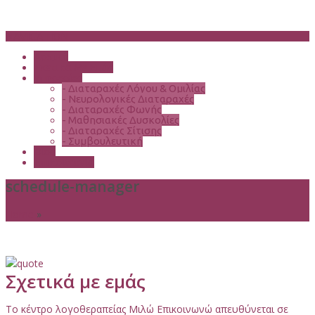
NAVIGATION
Αρχική
Σχετικά Με Εμάς
Υπηρεσίες
-
Διαταραχές Λόγου & Ομιλίας
-
Νευρολογικές Διαταραχές
-
Διαταραχές Φωνής
-
Μαθησιακές Δυσκολίες
-
Διαταραχές Σίτισης
-
Συμβουλευτική
Blog
Επικοινωνία
schedule-manager
Home
»
Σχετικά με εμάς
Το κέντρο λογοθεραπείας Μιλώ Επικοινωνώ απευθύνεται σε