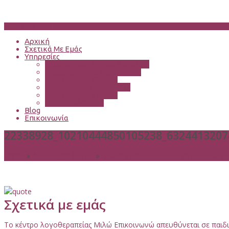
NAVIGATION
Αρχική
Σχετικά Με Εμάς
Υπηρεσίες
-
Διαταραχές Λόγου & Ομιλίας
-
Νευρολογικές Διαταραχές
-
Διαταραχές Φωνής
-
Μαθησιακές Δυσκολίες
-
Διαταραχές Σίτισης
-
Συμβουλευτική
Blog
Επικοινωνία
22338928_10210444850105238_6324413207
Home
»
Διαταραχές λόγου
»
Παίξτε χτίζοντας τον λόγο στο παιδί σ
Σχετικά με εμάς
Το κέντρο λογοθεραπείας Μιλώ Επικοινωνώ απευθύνεται σε παιδιά