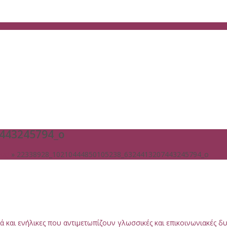
443245794_o
ας!
»
22338928_10210444850105238_6324413207443245794_o
 και ενήλικες που αντιμετωπίζουν γλωσσικές και επικοινωνιακές 