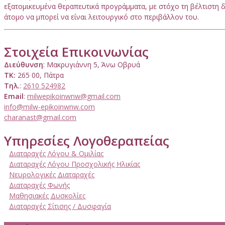
εξατομικευμένα θεραπευτικά προγράμματα, με στόχο τη βέλτιστη δ
άτομο να μπορεί να είναι λειτουργικό στο περιβάλλον του.
Στοιχεία Επικοινωνίας
Διεύθυνση
: Μακρυγιάννη 5, Άνω Οβρυά
ΤΚ:
265 00, Πάτρα
Τηλ.
:
2610 524982
Email
:
milwepikoinwnw@gmail.com
info@milw-epikoinwnw.com
charanast@gmail.com
Υπηρεσίες Λογοθεραπείας
Διαταραχές Λόγου & Ομιλίας
Διαταραχές Λόγου Προσχολικής Ηλικίας
Νευρολογικές Διαταραχές
Διαταραχές Φωνής
Μαθησιακές Δυσκολίες
Διαταραχές Σίτισης / Δυσφαγία