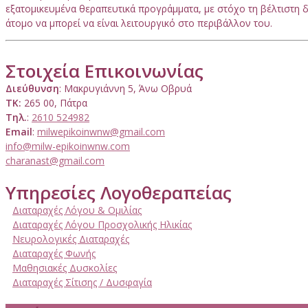
εξατομικευμένα θεραπευτικά προγράμματα, με στόχο τη βέλτιστη δ
άτομο να μπορεί να είναι λειτουργικό στο περιβάλλον του.
Στοιχεία Επικοινωνίας
Διεύθυνση
: Μακρυγιάννη 5, Άνω Οβρυά
ΤΚ:
265 00, Πάτρα
Τηλ.
:
2610 524982
Email
:
milwepikoinwnw@gmail.com
info@milw-epikoinwnw.com
charanast@gmail.com
Υπηρεσίες Λογοθεραπείας
Διαταραχές Λόγου & Ομιλίας
Διαταραχές Λόγου Προσχολικής Ηλικίας
Νευρολογικές Διαταραχές
Διαταραχές Φωνής
Μαθησιακές Δυσκολίες
Διαταραχές Σίτισης / Δυσφαγία