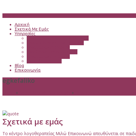
NAVIGATION
Αρχική
Σχετικά Με Εμάς
Υπηρεσίες
-
Διαταραχές Λόγου & Ομιλίας
-
Νευρολογικές Διαταραχές
-
Διαταραχές Φωνής
-
Μαθησιακές Δυσκολίες
-
Διαταραχές Σίτισης
-
Συμβουλευτική
Blog
Επικοινωνία
egkefaliko
Home
»
Νευρολογικές διαταραχές
»
Ποια είναι τα σωματικά και σ
Σχετικά με εμάς
Το κέντρο λογοθεραπείας Μιλώ Επικοινωνώ απευθύνεται σε παιδιά