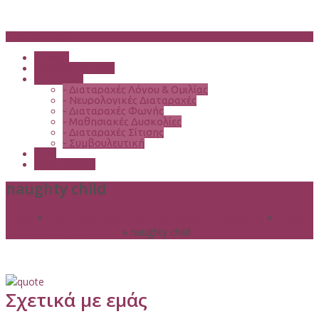
NAVIGATION
Αρχική
Σχετικά Με Εμάς
Υπηρεσίες
-
Διαταραχές Λόγου & Ομιλίας
-
Νευρολογικές Διαταραχές
-
Διαταραχές Φωνής
-
Μαθησιακές Δυσκολίες
-
Διαταραχές Σίτισης
-
Συμβουλευτική
Blog
Επικοινωνία
naughty child
Home
»
Συμβουλευτική: μιλώ-επικοινωνώ life coaching
»
γονείς
είμαστε...λάθη κάνουμε!!!
»
naughty child
Σχετικά με εμάς