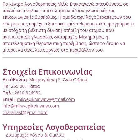
Το κέντρο λογοθεραπείας Μιλώ Επικοινωνώ απευθύνεται σε
παιδιά και ενήλικες που αντιμετωπίζουν γλωσσικές και
επικοινωνιακές δυσκολίες. Η ομάδα των λογοθεραπευτών του
κέντρου μας παρέχει εξατομικευμένα θεραπευτικά προγράμματα,
με στόχο τη βέλτιστη δυνατή στήριξη του ατόμου που
αντιμετωπίζει γλωσσικές διαταραχές. Μέλημά μας, η
αποτελεσματική θεραπευτική παρέμβαση, ώστε το άτομο να
μπορεί να είναι λειτουργικό στο περιβάλλον του.
Στοιχεία Επικοινωνίας
Διεύθυνση
: Μακρυγιάννη 5, Άνω Οβρυά
ΤΚ:
265 00, Πάτρα
Τηλ.
:
2610 524982
Email
:
milwepikoinwnw@gmail.com
info@milw-epikoinwnw.com
charanast@gmail.com
Υπηρεσίες Λογοθεραπείας
Διαταραχές Λόγου & Ομιλίας