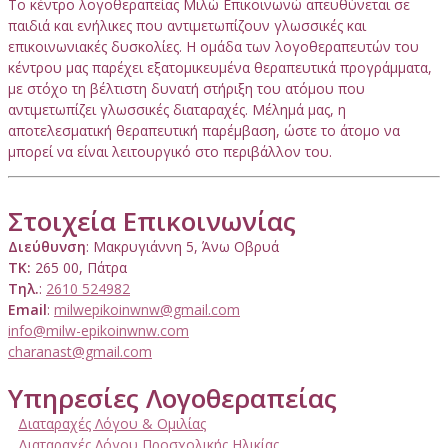
Το κέντρο λογοθεραπείας Μιλώ Επικοινωνώ απευθύνεται σε
παιδιά και ενήλικες που αντιμετωπίζουν γλωσσικές και
επικοινωνιακές δυσκολίες. Η ομάδα των λογοθεραπευτών του
κέντρου μας παρέχει εξατομικευμένα θεραπευτικά προγράμματα,
με στόχο τη βέλτιστη δυνατή στήριξη του ατόμου που
αντιμετωπίζει γλωσσικές διαταραχές. Μέλημά μας, η
αποτελεσματική θεραπευτική παρέμβαση, ώστε το άτομο να
μπορεί να είναι λειτουργικό στο περιβάλλον του.
Στοιχεία Επικοινωνίας
Διεύθυνση
: Μακρυγιάννη 5, Άνω Οβρυά
ΤΚ:
265 00, Πάτρα
Τηλ.
:
2610 524982
Email
:
milwepikoinwnw@gmail.com
info@milw-epikoinwnw.com
charanast@gmail.com
Υπηρεσίες Λογοθεραπείας
Διαταραχές Λόγου & Ομιλίας
Διαταραχές Λόγου Προσχολικής Ηλικίας