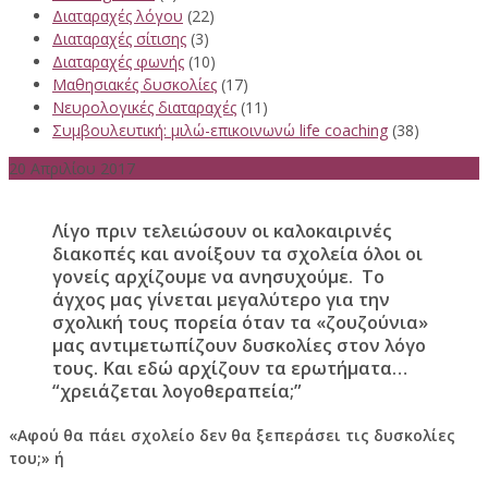
Διαταραχές λόγου
(22)
Διαταραχές σίτισης
(3)
Διαταραχές φωνής
(10)
Μαθησιακές δυσκολίες
(17)
Νευρολογικές διαταραχές
(11)
Συμβουλευτική: μιλώ-επικοινωνώ life coaching
(38)
20 Απριλίου 2017
Λίγο πριν τελειώσουν οι καλοκαιρινές
διακοπές και ανοίξουν τα σχολεία όλοι οι
γονείς αρχίζουμε να ανησυχούμε. Το
άγχος μας γίνεται μεγαλύτερο για την
σχολική τους πορεία όταν τα «ζουζούνια»
μας αντιμετωπίζουν δυσκολίες στον λόγο
τους. Και εδώ αρχίζουν τα ερωτήματα…
“χρειάζεται λογοθεραπεία;”
«Αφού θα πάει σχολείο δεν θα ξεπεράσει τις δυσκολίες
του;» ή