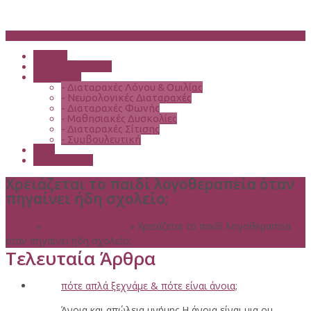
NAVIGATION
Αρχική
Σχετικά Με Εμάς
Υπηρεσίες
-
Διαταραχές Λόγου & Ομιλίας
-
Νευρολογικές Διαταραχές
-
Διαταραχές Φωνής
-
Μαθησιακές Δυσκολίες
-
Διαταραχές Σίτισης
-
Συμβουλευτική
Blog
Επικοινωνία
Χρειάζεται το παιδί λογοθεραπεία όταν
πηγαίνει ήδη σχολείο;
Home
»
Διαταραχές λόγου
»
Χρειάζεται το παιδί λογοθεραπεία
όταν πηγαίνει ήδη σχολείο;
Τελευταία Άρθρα
πότε απλά ξεχνάμε & πότε είναι άνοια;
Άνοια και απώλεια μνήμης Η άνοια είναι μια ομ