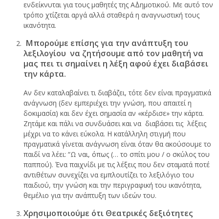
ενδείκνυται για τους μαθητές της Α΄Δημοτικού. Με αυτό τον
τρόπο χτίζεται αργά αλλά σταθερά η αναγνωστική τους
ικανότητα.
Μπορούμε επίσης για την ανάπτυξη του
λεξιλογίου να ζητήσουμε από τον μαθητή να
μας πει τι σημαίνει η λέξη αφού έχει διαβάσει
την κάρτα.
Αν δεν καταλαβαίνει τι διαβάζει, τότε δεν είναι πραγματικά
ανάγνωση (δεν εμπεριέχει την γνώση, που απαιτεί η
δοκιμασία) και δεν έχει σημασία αν «κέρδισε» την κάρτα.
Ζητάμε και πάλι να συνδυάσει και να διαβάσει τις λέξεις
μέχρι να το κάνει εύκολα. Η κατάλληλη στιγμή που
πραγματικά γίνεται ανάγνωση είναι όταν θα ακούσουμε το
παιδί να λέει: “Ω ναι, όπως (… το σπίτι μου / ο σκύλος του
παππού). Ένα παιχνίδι με τις λέξεις που δεν σταματά ποτέ
αντιθέτων συνεχίζει να εμπλουτίζει το λεξιλόγιο του
παιδιού, την γνώση και την περιγραφική του ικανότητα,
θεμέλιο για την ανάπτυξη των ιδεών του.
Χρησιμοποιούμε ότι Θεατρικές δεξιότητες