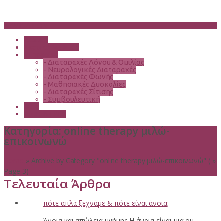
NAVIGATION
Αρχική
Σχετικά Με Εμάς
Υπηρεσίες
-
Διαταραχές Λόγου & Ομιλίας
-
Νευρολογικές Διαταραχές
-
Διαταραχές Φωνής
-
Μαθησιακές Δυσκολίες
-
Διαταραχές Σίτισης
-
Συμβουλευτική
Blog
Επικοινωνία
Κατηγορία:
online therapy μιλώ-
επικοινωνώ
Home
»
Archive by Category "online therapy μιλώ-επικοινωνώ"
( »
Page 3)
Τελευταία Άρθρα
πότε απλά ξεχνάμε & πότε είναι άνοια;
Άνοια και απώλεια μνήμης Η άνοια είναι μια ομ