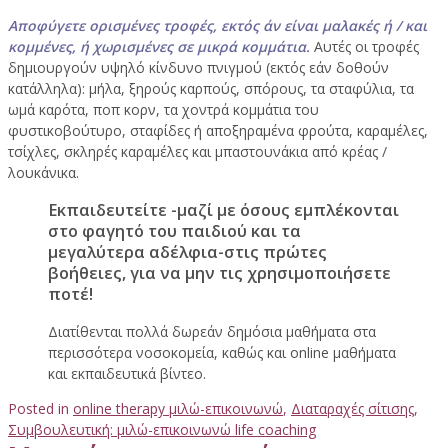
Αποφύγετε ορισμένες τροφές, εκτός άν είναι μαλακές ή / και
κομμένες, ή χωρισμένες σε μικρά κομμάτια.
Αυτές οι τροφές
δημιουργούν υψηλό κίνδυνο πνιγμού (εκτός εάν δοθούν
κατάλληλα): μήλα, ξηρούς καρπούς, σπόρους, τα σταφύλια, τα
ωμά καρότα, ποπ κορν, τα χοντρά κομμάτια του
φυστικοβούτυρο, σταφίδες ή αποξηραμένα φρούτα, καραμέλες,
τσίχλες, σκληρές καραμέλες και μπαστουνάκια από κρέας /
λουκάνικα.
Εκπαιδευτείτε -μαζί με όσους εμπλέκονται
στο φαγητό του παιδιού και τα
μεγαλύτερα αδέλφια-στις πρώτες
βοήθειες, για να μην τις χρησιμοποιήσετε
ποτέ!
Διατίθενται πολλά δωρεάν δημόσια μαθήματα στα
περισσότερα νοσοκομεία, καθώς και online μαθήματα
και εκπαιδευτικά βίντεο.
Posted in
online therapy μιλώ-επικοινωνώ
,
Διαταραχές σίτισης
,
Συμβουλευτική: μιλώ-επικοινωνώ life coaching