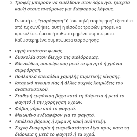
Τροφές μπορούν να εισέλθουν στον λάρυγγα, τραχεία
και/ή στους πνεύμονες για διάφορους λόγους.
Γνωστή ως
“εισρόφηση”
ή “σιωπηλή εισρόφηση” εξαρτάται
από τις συνθήκες, αυτή η είσοδος τροφών μπορεί να
προκαλέσει άμεσα ή καθυστερημένα συμπτώματα.
Καθυστερημένα συμπτώματα εισρόφησης:
υγρή ποιότητα φωνής.
δυσκολία στον έλεγχο της σιελόρροιας.
Βλεννώδεις συσσώρευση μετά το φαγητό ή χρόνια
συμφόρηση.
Πολλαπλά επεισόδια χαμηλής πυρετικής κίνησης.
Ιστορικό πνευμονίας ή άλλες συχνές λοιμώξεις του
αναπνευστικού.
Σταθερή εμφάνιση βήχα κατά τη διάρκεια ή μετά το
φαγητό ή την χορήγηση υγρών.
Φόβος γύρω από το φαγητό.
Μειωμένο ενδιαφέρον για το φαγητό.
Απώλεια βάρους ή εμφανή κακή ανάπτυξη.
Συχνή δυσφορία ή ευερεθιστότητα λίγο πριν, κατά τη
διάρκεια ή μετά το φαγητό ή τα υγρά.