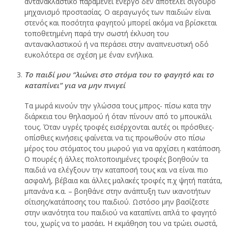
αντανακλαστικό παραμένει ενεργό δεν αποτελεί σίγουρο
μηχανισμό προστασίας. Ο αεραγωγός των παιδιών είναι
στενός και ποσότητα φαγητού μπορεί ακόμα να βρίσκεται
τοποθετημένη παρά την σωστή έκλυση του
αντανακλαστικού ή να περάσει στην αναπνευστική οδό
ευκολότερα σε σχέση με έναν ενήλικα.
Το παιδί μου “λιώνει στο στόμα του το φαγητό και το
καταπίνει” για να μην πνιγεί
Τα μωρά κινούν την γλώσσα τους μπρος- πίσω κατα την
διάρκεια του θηλασμού ή όταν πίνουν από το μπουκάλι
τους. Όταν υγρές τροφές εισέρχονται αυτές οι πρόσθιες-
οπίσθιες κινήσεις φαίνεται να τις προωθούν στο πίσω
μέρος του στόματος του μωρού για να αρχίσει η κατάποση.
Ο πουρές ή άλλες πολτοποιημένες τροφές βοηθούν τα
παιδιά να ελέγξουν την καταποσή τους και να είναι πιο
ασφαλή, βέβαια και άλλες μαλακές τροφές π.χ ψητή πατάτα,
μπανάνα κ.α. – βοηθάνε στην ανάπτυξη των ικανοτήτων
σίτισης/κατάποσης του παιδιού. Ωστόσο μην βασίζεστε
στην ικανότητα του παιδιού να καταπίνει απλά το φαγητό
του, χωρίς να το μασάει. Η εκμάθηση του να τρώει σωστά,