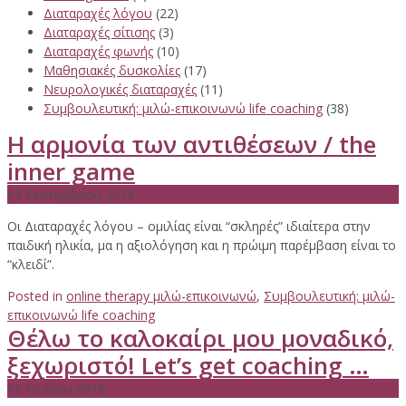
Διαταραχές λόγου
(22)
Διαταραχές σίτισης
(3)
Διαταραχές φωνής
(10)
Μαθησιακές δυσκολίες
(17)
Νευρολογικές διαταραχές
(11)
Συμβουλευτική: μιλώ-επικοινωνώ life coaching
(38)
H αρμονία των αντιθέσεων / the
inner game
19 Σεπτεμβρίου 2018
Οι Διαταραχές λόγου – ομιλίας είναι “σκληρές” ιδιαίτερα στην
παιδική ηλικία, μα η αξιολόγηση και η πρώιμη παρέμβαση είναι το
“κλειδί”.
Posted in
online therapy μιλώ-επικοινωνώ
,
Συμβουλευτική: μιλώ-
επικοινωνώ life coaching
Θέλω το καλοκαίρι μου μοναδικό,
ξεχωριστό! Let’s get coaching …
16 Ιουλίου 2018