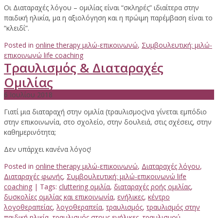
Οι Διαταραχές λόγου – ομιλίας είναι “σκληρές” ιδιαίτερα στην
παιδική ηλικία, μα η αξιολόγηση και η πρώιμη παρέμβαση είναι το
“κλειδί”.
Posted in
online therapy μιλώ-επικοινωνώ
,
Συμβουλευτική: μιλώ-
επικοινωνώ life coaching
Τραυλισμός & Διαταραχές
Ομιλίας
6 Ιουλίου 2018
Γιατί μια διαταραχή στην ομιλία (τραυλισμος)να γίνεται εμπόδιο
στην επικοινωνία, στο σχολείο, στην δουλειά, στις σχέσεις, στην
καθημερινότητα;
Δεν υπάρχει κανένα λόγος!
Posted in
online therapy μιλώ-επικοινωνώ
,
Διαταραχές λόγου
,
Διαταραχές φωνής
,
Συμβουλευτική: μιλώ-επικοινωνώ life
coaching
| Tags:
cluttering ομιλία
,
διαταραχές ροής ομιλίας
,
δυσκολίες ομιλίας και επικοινωνία
,
ενήλικες
,
κέντρο
λογοθεραπείας
,
λογοθεραπεία
,
τραυλισμός
,
τραυλισμός στην
παιδική ηλικία
,
τραυλισμός στους ενήλικες
,
τραυλισμού