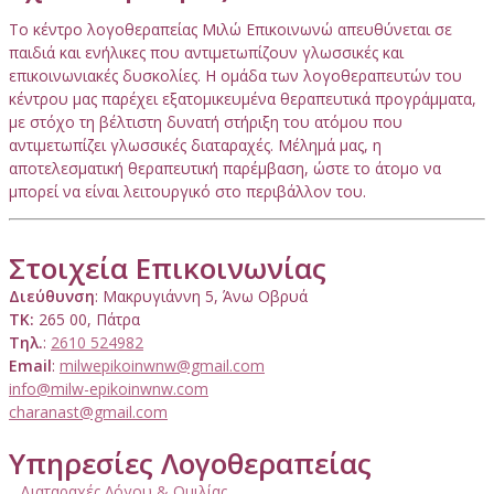
Το κέντρο λογοθεραπείας Μιλώ Επικοινωνώ απευθύνεται σε
παιδιά και ενήλικες που αντιμετωπίζουν γλωσσικές και
επικοινωνιακές δυσκολίες. Η ομάδα των λογοθεραπευτών του
κέντρου μας παρέχει εξατομικευμένα θεραπευτικά προγράμματα,
με στόχο τη βέλτιστη δυνατή στήριξη του ατόμου που
αντιμετωπίζει γλωσσικές διαταραχές. Μέλημά μας, η
αποτελεσματική θεραπευτική παρέμβαση, ώστε το άτομο να
μπορεί να είναι λειτουργικό στο περιβάλλον του.
Στοιχεία Επικοινωνίας
Διεύθυνση
: Μακρυγιάννη 5, Άνω Οβρυά
ΤΚ:
265 00, Πάτρα
Τηλ.
:
2610 524982
Email
:
milwepikoinwnw@gmail.com
info@milw-epikoinwnw.com
charanast@gmail.com
Υπηρεσίες Λογοθεραπείας
Διαταραχές Λόγου & Ομιλίας